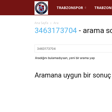
Trabzonspor
TRABZONSPOR
TRABZON
USA
Ana Sayfa
Ara
3463173704
-
arama so
Aradığını bulamadıysan, yeni bir arama yap
Aramana uygun bir sonuç